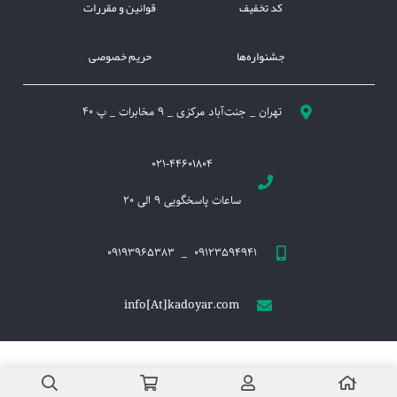
کد تخفیف
قوانین و مقررات
جشنواره‌ها
حریم خصوصی
تهران _ جنت‌آباد مرکزی _ 9 مخابرات _ پ 40
021-44601804
ساعات پاسخگویی 9 الی 20
09123594941 _ 09193965383
info[At]kadoyar.com