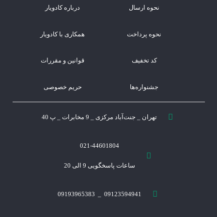
نحوه ارسال
درباره کادویار
نحوه پرداخت
همکاری با کادویار
کد تخفیف
قوانین و مقررات
جشنواره‌ها
حریم خصوصی
تهران _ جنت‌آباد مرکزی _ 9 مخابرات _ پ 40
021-44601804
ساعات پاسخگویی 9 الی 20
09123594941 _ 09193965383